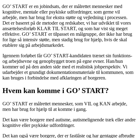
GO’ START er en jobindsats, der er målrettet mennesker med
kognitive, mentale eller psykiske udfordringer, som gerne vil
arbejde, men har brug for ekstra støtte og vejledning i processen.
Det er baseret på de metoder og redskaber, vi har udviklet til vores
ansættelsesforløb KLAR TIL START, og som har vist sig meget
effektive. GO’ START er tilpasset en målgruppe, der ikke har brug
for lige så intensiv støtte, men stadig brug for hjælp, hvis de skal
etablere sig på arbejdsmarkedet.
Igennem forløbet får GO’ START-kandidaten trænet sin funktions-
og arbejdsevne og genopbygget troen på egne evner. Han/hun
kommer ud på den anden side med et realistisk jobperspektiv. Vi
udarbejder et grundigt dokumentationsmateriale til kommunen, som
kan bruges i forbindelse med afklaringen af borgeren.
Hvem kan komme i GO’ START?
GO’ START er målrettet mennesker, som VIL og KAN arbejde,
men har brug for hjælp til at komme i gang.
Det kan være borgere med autisme, autismelignende træk eller andre
kognitive eller psykiske udfordringer.
Det kan også være borgere, der er fastlåste og har gentagne afbrudte