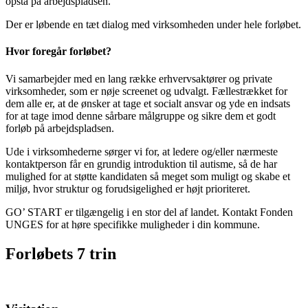
opstå på arbejdspladsen.
Der er løbende en tæt dialog med virksomheden under hele forløbet.
Hvor foregår forløbet?
Vi samarbejder med en lang række erhvervsaktører og private
virksomheder, som er nøje screenet og udvalgt. Fællestrækket for
dem alle er, at de ønsker at tage et socialt ansvar og yde en indsats
for at tage imod denne sårbare målgruppe og sikre dem et godt
forløb på arbejdspladsen.
Ude i virksomhederne sørger vi for, at ledere og/eller nærmeste
kontaktperson får en grundig introduktion til autisme, så de har
mulighed for at støtte kandidaten så meget som muligt og skabe et
miljø, hvor struktur og forudsigelighed er højt prioriteret.
GO’ START er tilgængelig i en stor del af landet. Kontakt Fonden
UNGES for at høre specifikke muligheder i din kommune.
Forløbets 7 trin